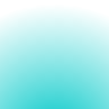
E-zine voor studenten beroepsonderwijs
GO
▶︎
MBO
▶︎
GO
Noord- en Zuid-Holland, Utrecht, Gelderland
Special Bouw & Infra
Waarom kiezen voor Bouw & 
Infra?
Deze mbo-ers zijn trots op hun 
vak!